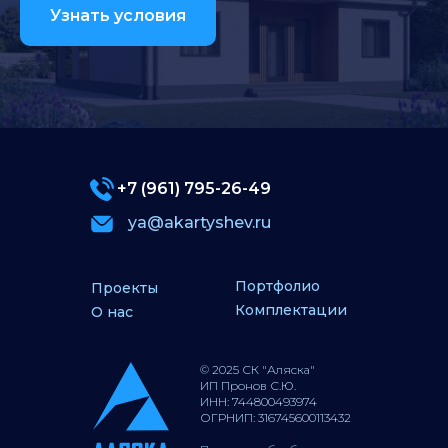
Узнать условия
+7 (961) 795-26-49
ya@akartyshev.ru
Портфолио
Комплектации и цены
О нас
Контакты
Земельный фонд
Коммерческое
строительство
Портфолио
Проекты
Комплектации
О нас
© 2025 СК "Аляска"
+7 (961) 795-26-49
ИП Пронов С.Ю.
ИНН: 744800493974
ОГРНИП: 316745600113432