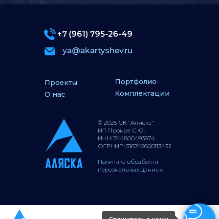
+7 (961) 795-26-49
ya@akartyshev.ru
Портфолио
Комплектации и цены
О нас
Контакты
Земельный фонд
Коммерческое
строительство
Портфолио
Проекты
Комплектации
О нас
© 2025 СК "Аляска"
+7 (961) 795-26-49
ИП Пронов С.Ю.
ИНН: 744800493974
ОГРНИП: 316745600113432
Политика обработки
персональных данных
СТРОИТЕЛЬНАЯ