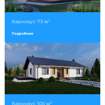
Барнхаус 73
м
²
Подробнее
Барнхаус 100
м
²